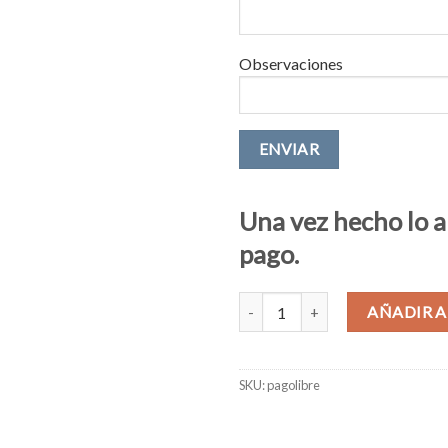
Observaciones
Una vez hecho lo an
pago.
Realiza un pago libre cantidad
AÑADIR A
SKU:
pagolibre