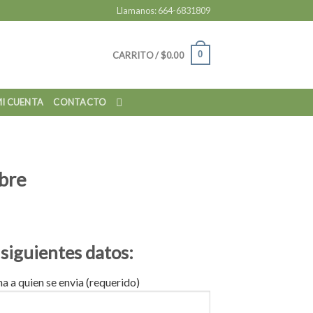
Llamanos: 664-6831809
0
CARRITO /
$
0.00
I CUENTA
CONTACTO
ibre
 siguientes datos:
 a quien se envia (requerido)